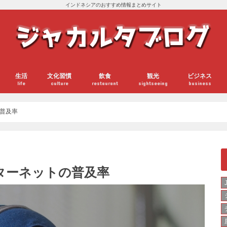
インドネシアのおすすめ情報まとめサイト
生活
文化習慣
飲食
観光
ビジネス
life
culture
restaurant
sightseeing
business
普及率
ターネットの普及率