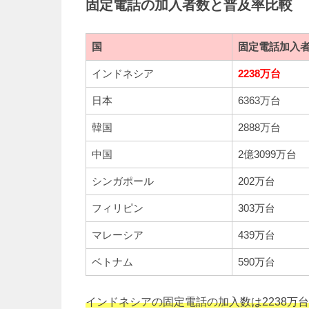
固定電話の加入者数と普及率比較
国
固定電話加入
インドネシア
2238万台
日本
6363万台
韓国
2888万台
中国
2億3099万台
シンガポール
202万台
フィリピン
303万台
マレーシア
439万台
ベトナム
590万台
インドネシアの固定電話の加入数は2238万台