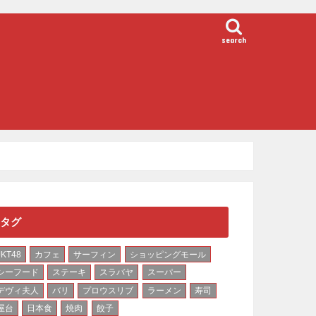
search
タグ
JKT48
カフェ
サーフィン
ショッピングモール
シーフード
ステーキ
スラバヤ
スーパー
デヴィ夫人
バリ
プロウスリブ
ラーメン
寿司
屋台
日本食
焼肉
餃子