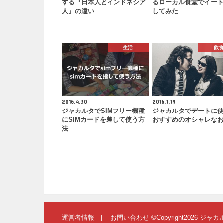
する『日本人とインドネシア
るローカル食堂でイー
人』の違い
してみた
生活
飲
2016.4.30
2016.1.19
ジャカルタでSIMフリー機種
ジャカルタでデートに
にSIMカードを差して使う方
おすすめのオシャレな
法
運営者情報
お問い合わせ
©Copyright2026
ジャカ