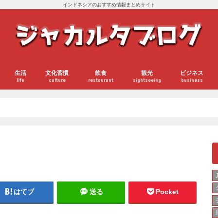
インドネシアのおすすめ情報まとめサイト
生活
文化習慣
飲食
観光
ビジネス
life
culture
restaurant
sightseeing
business
はてブ
送る
Pocket