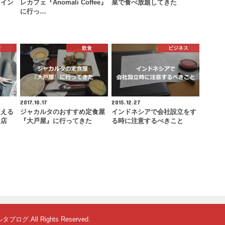
トイン
レカフェ『Anomali Coffee』
菜で食べ放題してきた
に行っ…
食
飲食
ビジネス
2017.10.17
2015.12.27
使える
ジャカルタのおすすめ定食屋
インドネシアで会社設立をす
お店
『大戸屋』に行ってきた
る時に注意するべきこと
ルタブログ
.All Rights Reserved.