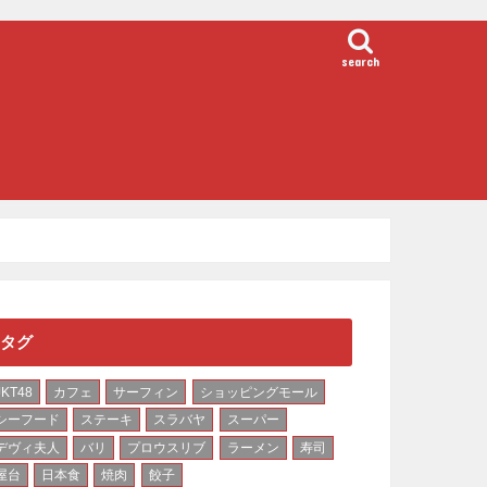
search
タグ
JKT48
カフェ
サーフィン
ショッピングモール
シーフード
ステーキ
スラバヤ
スーパー
デヴィ夫人
バリ
プロウスリブ
ラーメン
寿司
屋台
日本食
焼肉
餃子