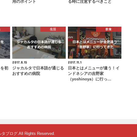
用のポイント
る時に注意するべきこと
光
生活
飲食
2017.8.15
2017.11.1
ンを初
ジャカルタで日本語が通じる
日本とはメニューが違う！イ
おすすめの病院
ンドネシアの吉野家
（yoshinoya）に行っ…
ルタブログ
.All Rights Reserved.