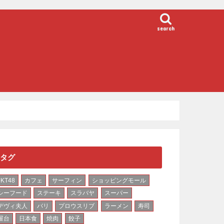
search
タグ
JKT48
カフェ
サーフィン
ショッピングモール
シーフード
ステーキ
スラバヤ
スーパー
デヴィ夫人
バリ
プロウスリブ
ラーメン
寿司
屋台
日本食
焼肉
餃子