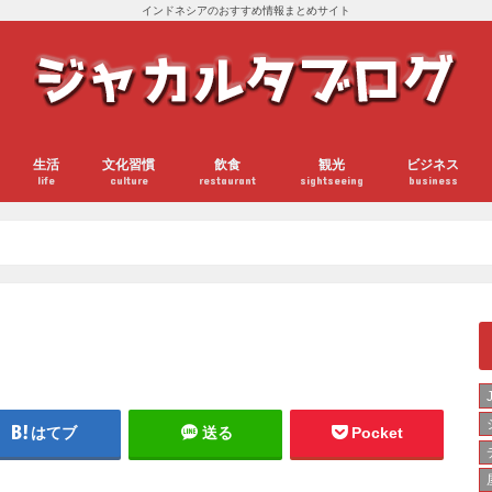
インドネシアのおすすめ情報まとめサイト
生活
文化習慣
飲食
観光
ビジネス
life
culture
restaurant
sightseeing
business
はてブ
送る
Pocket