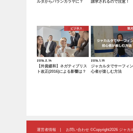
ルタからパランカラヤに？
請求されるので注意！
ビジネス
観
2016.2.14
2016.1.19
【外資緩和】ネガティブリス
ジャカルタでサーフィ
ト改正(2016)による影響は？
心者が楽しむ方法
運営者情報
お問い合わせ
©Copyright2026
ジャカ