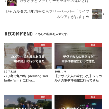
カラオケとファミリーカラオケの違いとは
ジャカルタの現地情報ならフリーペーパー『ライフ
ネシア』がおすすめ
RECOMMEND
こちらの記事も人気です。
観光
観光
2017.7.28
2016.1.19
バリ島で亀の島（deluang sari
【デヴィ夫人の家だった】ジャカ
turtle farm）に行っ…
ルタの軍事博物館に行ってきた
観光
観光