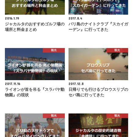
2016.1.19
2017.8.4
ジャカルタのおすすめゴルフ場の
バリ島のナイトクラブ『スカイガ
場所と料金まとめ
ーデン』に行ってきた
観光
観光
2017.11.16
2017.12.8
ライオンが首を吊る『スラバヤ動
日帰りでも行けるプロウスリブの
物園』の現状
セパ島に行ってきた
観光
観光