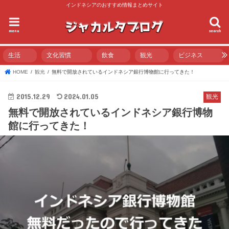
インドネシアのおすすめ情報まとめサイト
menu
search
生活
文化習慣
飲食
観光
ビジネス
HOME
観光
無料で開放されているインドネシア銀行博物館に行ってきた！
2015.12.29
2024.01.05
観光
無料で開放されているインドネシア銀行博物
館に行ってきた！