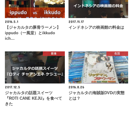
2016.5.1
2017.11.17
【ジャカルタの豚骨ラーメン】
インドネシアの映画館の料金は
ippudo（一風堂）とikkudo
ich…
飲食
生活
2017.12.5
2016.8.26
ジャカルタの話題スイーツ
ジャカルタの海賊版DVDの実態
『ROTI CANE KEJU』を食べて
とは？
きた