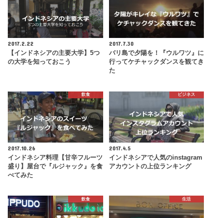
2017.2.22
2017.7.30
【インドネシアの主要大学】5つ
バリ島で夕陽を！『ウルワツ』に
の大学を知っておこう
行ってケチャックダンスを観てき
た
飲食
ビジネス
2017.10.26
2017.4.5
インドネシア料理【甘辛フルーツ
インドネシアで人気のinstagram
盛り】屋台で『ルジャック』を食
アカウントの上位ランキング
べてみた
飲食
生活