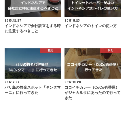
2015.12.27
2017.11.23
インドネシアで会社設立をする時
インドネシアのトイレの使い方
に注意するべきこと
観光
飲食
2017.7.27
2017.10.20
バリ島の観光スポット『キンタマ
ココイチカレー（CoCo壱番屋）
ーニ』に行ってきた
がジャカルタにあったので行って
きた