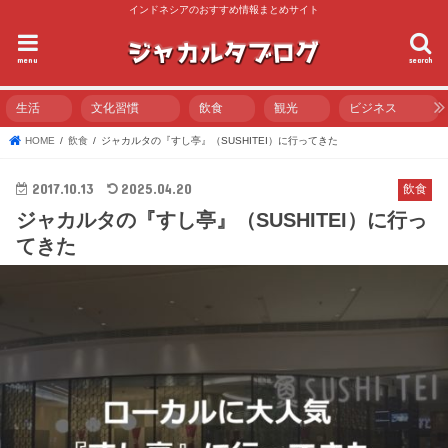
インドネシアのおすすめ情報まとめサイト
menu
search
生活
文化習慣
飲食
観光
ビジネス
HOME
飲食
ジャカルタの『すし亭』（SUSHITEI）に行ってきた
2017.10.13
2025.04.20
飲食
ジャカルタの『すし亭』（SUSHITEI）に行っ
てきた