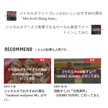
ジャカルタでミーゴレンがおいしいおすすめの屋台
『Mie Aceh Bang Iwan』
ジャカルタで一人で食事できるローカル食堂でイー
トインしてみた
RECOMMEND
こちらの記事も人気です。
飲食
飲食
2017.7.18
2017.10.14
ジャカルタでおすすめの屋台
回転すしの『元気寿司』
『seafood mulyono 94』がヤ
（GENKI SUSHI）に行ってきた
バ…