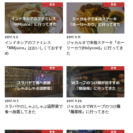
飲食
飲食
2017.9.2
2017.9.11
インドネシアのファミレス
ジャカルタで本格ステーキ『ホー
『MMjuice』はおいしくておすす
リーカウ(Holycow)』に行ってき
め
た
飲食
飲食
2017.11.7
2017.9.26
スラバヤのしゃぶしゃぶ温野菜で
ジャカルタでWスープのつけ麺
食べ放題してきた
『麺屋桜』に行ってきた
飲食
飲食