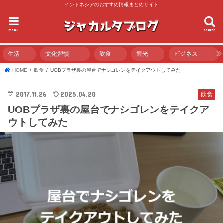
インドネシアのおすすめ情報まとめサイト
menu
search
生活
文化習慣
飲食
観光
ビジネス
HOME
飲食
UOBプラザ裏の屋台でナシゴレンをテイクアウトしてみた
2017.11.26
2025.04.20
飲食
UOBプラザ裏の屋台でナシゴレンをテイクア
ウトしてみた