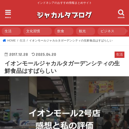
インドネシアのおすすめ情報まとめサイト
menu
search
生活
文化習慣
飲食
観光
ビジネス
HOME
生活
イオンモールジャカルタガーデンシティの生鮮食品はすばらしい
2017.12.28
2025.04.20
生活
イオンモールジャカルタガーデンシティの生
鮮食品はすばらしい