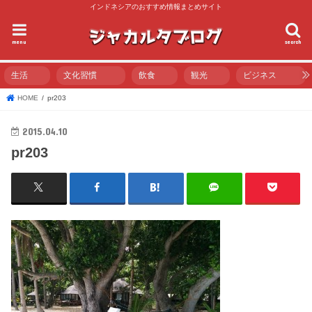
インドネシアのおすすめ情報まとめサイト
menu
search
生活
文化習慣
飲食
観光
ビジネス
HOME
pr203
2015.04.10
pr203