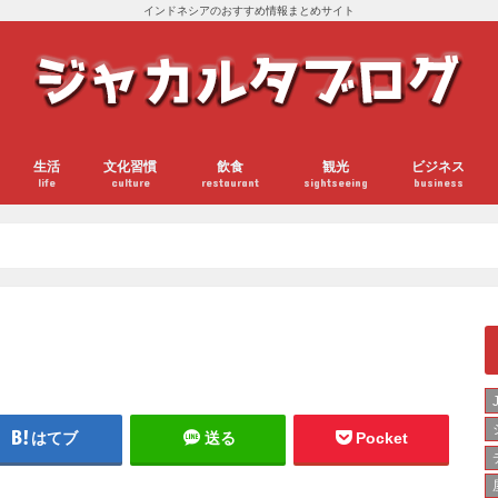
インドネシアのおすすめ情報まとめサイト
生活
文化習慣
飲食
観光
ビジネス
life
culture
restaurant
sightseeing
business
はてブ
送る
Pocket