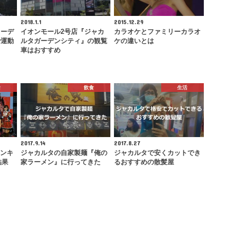
2018.1.1
2015.12.29
リーデ
イオンモール2号店『ジャカ
カラオケとファミリーカラオ
で運動
ルタガーデンシティ』の観覧
ケの違いとは
車はおすすめ
活
飲食
生活
2017.9.14
2017.8.27
ランキ
ジャカルタの自家製麺『俺の
ジャカルタで安くカットでき
結果
家ラーメン』に行ってきた
るおすすめの散髪屋