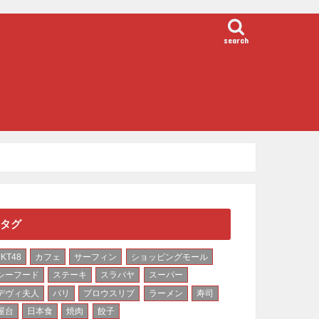
search
タグ
JKT48
カフェ
サーフィン
ショッピングモール
シーフード
ステーキ
スラバヤ
スーパー
デヴィ夫人
バリ
プロウスリブ
ラーメン
寿司
屋台
日本食
焼肉
餃子